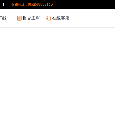
|
服務熱線：(852)68882160
提交工單
在線客服
下載