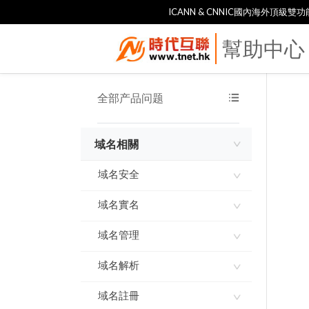
ICANN & CNNIC國內海外頂級
幫助中心
全部产品问题
域名相關
域名安全
域名實名
域名使用承諾書
域名指紋
域名管理
如何進行域名實名認證
實名製審核常見問題及解
域名解析
網域到期刪除規則
答
域名到期刪除規則
域名註冊
ddns-go內網穿透 實現動
態IP