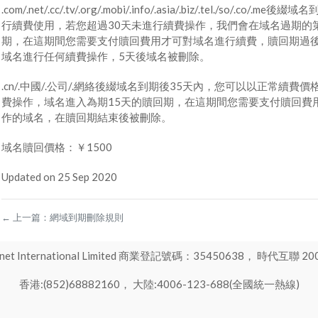
.com/.net/.cc/.tv/.org/.mobi/.info/.asia/.biz/.tel./
行續費使用，若您超過30天未進行續費操作，我們會在域名過期的第
期，在這期間您需要支付贖回費用才可對域名進行續費，贖回期過
域名進行任何續費操作，5天後域名被刪除。
.cn/.中國/.公司/.網絡後綴域名到期後35天內，您可以以正常續
費操作，域名進入為期15天的贖回期，在這期間您需要支付贖回費
作的域名，在贖回期結束後被刪除。
域名贖回價格：￥1500
Updated on 25 Sep 2020
←
上一篇：
網域到期刪除規則
International Limited 商業登記號碼：35450638， 時代互聯 200
香港:(852)68882160， 大陸:4006-123-688(全國統一熱線)