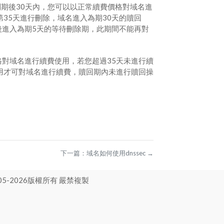
so/.co/.me後綴域名到期後30天內，您可以以正常續費價格對域名進
35天進行刪除，域名進入為期30天的贖回
後進入為期5天的等待刪除期，此期間不能再對
費價格對域名進行續費使用，若您超過35天未進行續
用才可對域名進行續費，贖回期內未進行贖回操
下一篇：
域名如何使用dnssec
→
5-
2026
版權所有 嚴禁複製