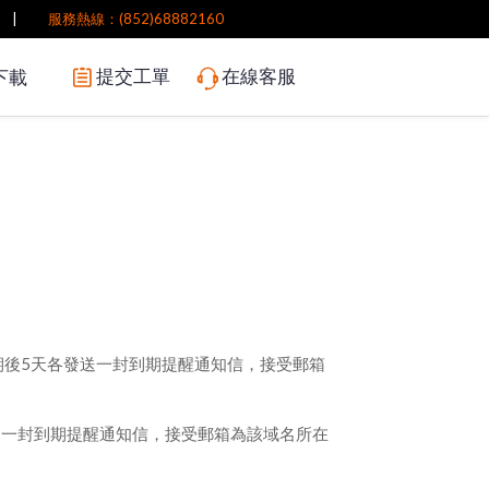
|
服務熱線：(852)68882160
提交工單
在線客服
下載
期後5天各發送一封到期提醒通知信，接受郵箱
送一封到期提醒通知信，接受郵箱為該域名所在