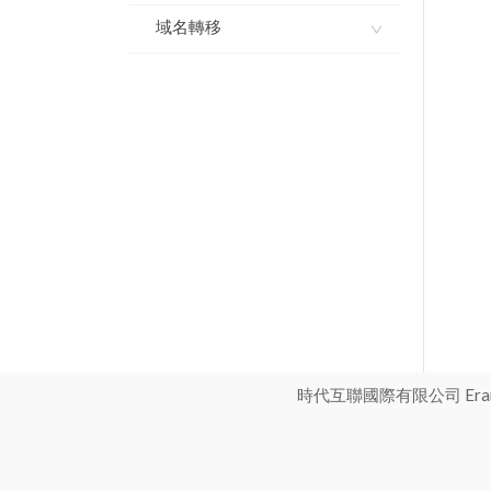
域名如何使用dnssec
域名轉移
域名模闆服務協議
域名獨立解析API-介面文
域名解析如何開啓dnssec
檔
如何註冊域名
如何辦理國際域名轉移註
冊商？
如何設置域名默認模板
如何操作域名解析管理
如何辦理國家頂級域名轉
如何進行批量域名解析修
如何批量離線註冊域名
移註冊服務商？
改增加或變更
如何升級域名解析版本
國際英文域名轉入流程
域名如何解析指向郵局
進入域名管理並查看域名
如何進行域名轉出（獲取
雲解析域名如何做URL跳
信息
域名轉移密碼）
轉指向
打印域名證書
如何辦理國家頂級域名轉
雲解析域名如何做cname
移註冊服務商
解析指向
設置域名自動續費
如何辦理國際域名轉移註
雲解析域名如何做IP指向
gov.cn註銷操作流程
冊商
時代互聯國際有限公司 Eranet 
解析
域名批量續期
如何將域名轉移註冊商到
我司轉入域名
域名續期