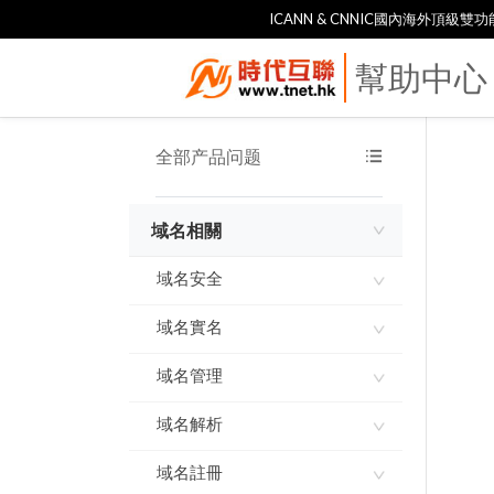
ICANN & CNNIC國內海外頂級
幫助中心
全部产品问题
域名相關
域名安全
域名實名
域名使用承諾書
域名指紋
域名管理
如何進行域名實名認證
實名製審核常見問題及解
域名解析
網域到期刪除規則
答
域名到期刪除規則
域名註冊
ddns-go內網穿透 實現動
態IP