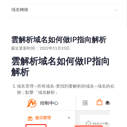
域名如何使用dnssec
域名獨立解析API-介面文檔
域名轉移
域名模闆服務協議
域名解析如何開啓dnssec
如何操作域名解析管理
如何註冊域名
如何辦理國際域名轉移註冊商？
如何設置域名默認模板
如何進行批量域名解析修改增加或變更
如何辦理國家頂級域名轉移註冊服務商？
雲解析域名如何做IP指向解析
如何批量離線註冊域名
域名如何解析指向郵局
國際英文域名轉入流程
最近更新时间： 2022年11月23日
如何升級域名解析版本
雲解析域名如何做URL跳轉指向
如何進行域名轉出（獲取域名轉移密碼）
雲解析域名如何做IP指向
進入域名管理並查看域名信息
雲解析域名如何做cname解析指向
如何辦理國家頂級域名轉移註冊服務商
解析
打印域名證書
雲解析域名如何做IP指向解析
如何辦理國際域名轉移註冊商
域名管理—所有域名-查找到要解析的域名—域名的右
設置域名自動續費
如何將域名轉移註冊商到我司轉入域名
側；點擊「域名解析」
gov.cn註銷操作流程
国际英文域名转入流程
域名批量續期
域名續期