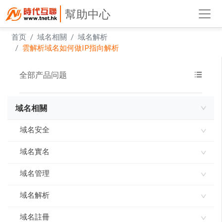
幫助中心
首页
域名相關
域名解析
雲解析域名如何做IP指向解析
全部产品问题
域名相關
域名安全
域名實名
域名使用承諾書
域名指紋
域名管理
如何進行域名實名認證
實名製審核常見問題及解答
域名解析
網域到期刪除規則
域名到期刪除規則
域名註冊
ddns-go內網穿透 實現動態IP