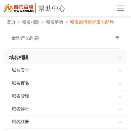
幫助中心
首页
域名相關
域名解析
域名如何解析指向郵局
全部产品问题
域名相關
域名安全
域名實名
域名使用承諾書
域名指紋
域名管理
如何進行域名實名認證
實名製審核常見問題及解答
域名解析
網域到期刪除規則
域名到期刪除規則
域名註冊
ddns-go內網穿透 實現動態IP