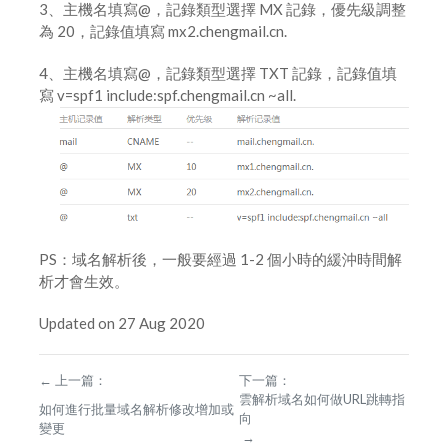
3、主機名填寫@，記錄類型選擇 MX 記錄，優先級調整
為 20，記錄值填寫 mx2.chengmail.cn.
域名過戶
4、主機名填寫@，記錄類型選擇 TXT 記錄，記錄值填
如何修改域名服務器地址
寫 v=spf1 include:spf.chengmail.cn ~all.
創建模板和模板實名認證
PS：域名解析後，一般要經過 1-2 個小時的緩沖時間解
析才會生效。
Updated on 27 Aug 2020
←
上一篇：
下一篇：
雲解析域名如何做URL跳轉指
如何進行批量域名解析修改增加或
向
變更
→