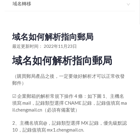
域名如何使用dnssec
域名獨立解析API-介面文檔
域名轉移
域名模闆服務協議
域名解析如何開啓dnssec
如何操作域名解析管理
如何註冊域名
如何辦理國際域名轉移註冊商？
如何設置域名默認模板
如何進行批量域名解析修改增加或變更
如何辦理國家頂級域名轉移註冊服務商？
域名如何解析指向郵局
如何批量離線註冊域名
域名如何解析指向郵局
國際英文域名轉入流程
最近更新时间： 2022年11月23日
如何升級域名解析版本
雲解析域名如何做URL跳轉指向
如何進行域名轉出（獲取域名轉移密碼）
域名如何解析指向郵局
進入域名管理並查看域名信息
雲解析域名如何做cname解析指向
如何辦理國家頂級域名轉移註冊服務商
（購買郵局產品之後，一定要做好解析才可以正常收發
打印域名證書
雲解析域名如何做IP指向解析
如何辦理國際域名轉移註冊商
郵件）
設置域名自動續費
如何將域名轉移註冊商到我司轉入域名
☑ 企業郵箱的解析常規下操作 4 條：如下圖 1、主機名
gov.cn註銷操作流程
填寫 mail，記錄類型選擇 CNAME 記錄，記錄值填寫 ma
国际英文域名转入流程
il.chengmail.cn（必須有備案號）
域名批量續期
2、主機名填寫@，記錄類型選擇 MX 記錄，優先級默認
域名續期
10，記錄值填寫 mx1.chengmail.cn.
如何設置域名外部登陸密碼