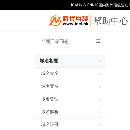
ICANN & CNNIC國內海外頂級
幫助中心
全部产品问题
域名相關
域名安全
域名實名
域名使用承諾書
域名指紋
域名管理
如何進行域名實名認證
實名製審核常見問題及解
域名解析
網域到期刪除規則
答
域名到期刪除規則
域名註冊
ddns-go內網穿透 實現動
態IP