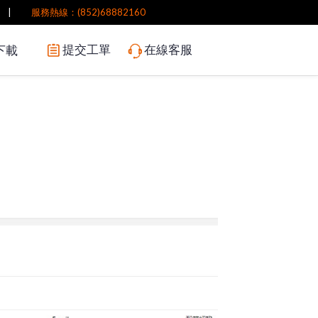
|
服務熱線：(852)68882160
提交工單
在線客服
下載