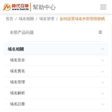
幫助中心
首页
域名相關
域名管理
如何設置域名外部登陸密碼
全部产品问题
域名相關
域名安全
域名實名
域名使用承諾書
域名指紋
域名管理
如何進行域名實名認證
實名製審核常見問題及解答
域名解析
網域到期刪除規則
域名到期刪除規則
域名註冊
ddns-go內網穿透 實現動態IP