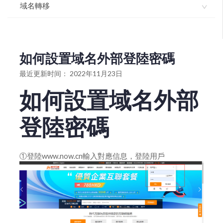
域名如何使用dnssec
域名獨立解析API-介面文檔
域名轉移
域名模闆服務協議
域名解析如何開啓dnssec
如何操作域名解析管理
如何註冊域名
如何辦理國際域名轉移註冊商？
如何設置域名默認模板
如何進行批量域名解析修改增加或變更
如何辦理國家頂級域名轉移註冊服務商？
如何設置域名外部登陸密碼
如何批量離線註冊域名
域名如何解析指向郵局
國際英文域名轉入流程
最近更新时间： 2022年11月23日
如何升級域名解析版本
雲解析域名如何做URL跳轉指向
如何進行域名轉出（獲取域名轉移密碼）
如何設置域名外部
進入域名管理並查看域名信息
雲解析域名如何做cname解析指向
如何辦理國家頂級域名轉移註冊服務商
登陸密碼
打印域名證書
雲解析域名如何做IP指向解析
如何辦理國際域名轉移註冊商
設置域名自動續費
如何將域名轉移註冊商到我司轉入域名
①登陸www.now.cn輸入對應信息，登陸用戶
gov.cn註銷操作流程
国际英文域名转入流程
域名批量續期
域名續期
如何設置域名外部登陸密碼