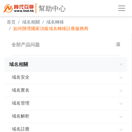
幫助中心
首页
域名相關
域名轉移
如何辦理國家頂級域名轉移註冊服務商
全部产品问题
域名相關
域名安全
域名實名
域名使用承諾書
域名指紋
域名管理
如何進行域名實名認證
實名製審核常見問題及解答
域名解析
網域到期刪除規則
域名到期刪除規則
域名註冊
ddns-go內網穿透 實現動態IP