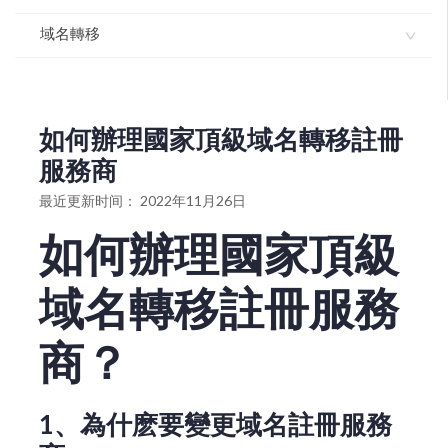
域名如何使用dnssec
域名獨立解析API-介面文檔
域名轉移
域名模闆服務協議
域名解析如何開啓dnssec
如何操作域名解析管理
如何註冊域名
如何辦理國際域名轉移註冊商？
如何設置域名默認模板
如何進行批量域名解析修改增加或變更
如何辦理國家頂級域名轉移註冊服務商？
如何辦理國家頂級域名轉移註冊
如何批量離線註冊域名
域名如何解析指向郵局
國際英文域名轉入流程
服務商
如何升級域名解析版本
雲解析域名如何做URL跳轉指向
如何進行域名轉出（獲取域名轉移密碼）
最近更新时间： 2022年11月26日
進入域名管理並查看域名信息
雲解析域名如何做cname解析指向
如何辦理國家頂級
如何辦理國家頂級域名轉移註冊服務商
打印域名證書
雲解析域名如何做IP指向解析
如何辦理國際域名轉移註冊商
域名轉移註冊服務
設置域名自動續費
如何將域名轉移註冊商到我司轉入域名
商？
gov.cn註銷操作流程
国际英文域名转入流程
域名批量續期
1、為什麽要變更域名註冊服務
域名續期