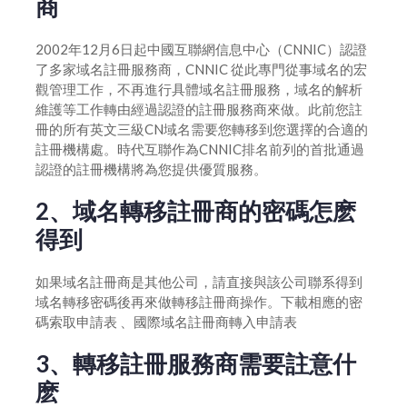
商
如何設置域名外部登陸密碼
2002年12月6日起中國互聯網信息中心（CNNIC）認證
域名過戶
了多家域名註冊服務商，CNNIC 從此專門從事域名的宏
觀管理工作，不再進行具體域名註冊服務，域名的解析
如何修改域名服務器地址
維護等工作轉由經過認證的註冊服務商來做。此前您註
創建模板和模板實名認證
冊的所有英文三級CN域名需要您轉移到您選擇的合適的
註冊機構處。時代互聯作為CNNIC排名前列的首批通過
認證的註冊機構將為您提供優質服務。
2、域名轉移註冊商的密碼怎麽
得到
如果域名註冊商是其他公司，請直接與該公司聯系得到
域名轉移密碼後再來做轉移註冊商操作。下載相應的密
碼索取申請表 、國際域名註冊商轉入申請表
3、轉移註冊服務商需要註意什
麽