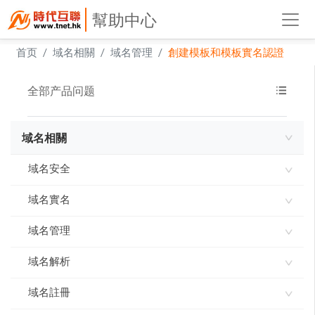
幫助中心
首页
域名相關
域名管理
創建模板和模板實名認證
全部产品问题
域名相關
域名安全
域名實名
域名使用承諾書
域名指紋
域名管理
如何進行域名實名認證
實名製審核常見問題及解答
域名解析
網域到期刪除規則
域名到期刪除規則
域名註冊
ddns-go內網穿透 實現動態IP