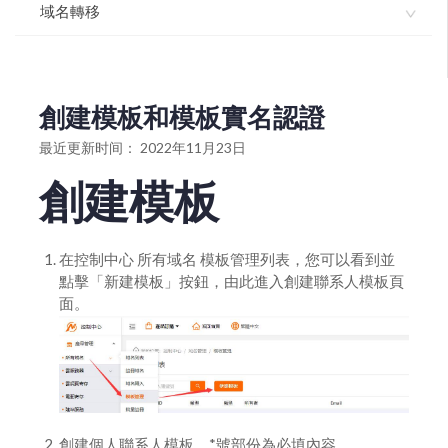
域名如何使用dnssec
域名獨立解析API-介面文檔
域名轉移
域名模闆服務協議
域名解析如何開啓dnssec
如何操作域名解析管理
如何註冊域名
如何辦理國際域名轉移註冊商？
如何設置域名默認模板
如何進行批量域名解析修改增加或變更
如何辦理國家頂級域名轉移註冊服務商？
創建模板和模板實名認證
如何批量離線註冊域名
域名如何解析指向郵局
國際英文域名轉入流程
最近更新时间： 2022年11月23日
如何升級域名解析版本
雲解析域名如何做URL跳轉指向
如何進行域名轉出（獲取域名轉移密碼）
創建模板
進入域名管理並查看域名信息
雲解析域名如何做cname解析指向
如何辦理國家頂級域名轉移註冊服務商
打印域名證書
雲解析域名如何做IP指向解析
如何辦理國際域名轉移註冊商
在控制中心 所有域名 模板管理列表，您可以看到並
點擊「新建模板」按鈕，由此進入創建聯系人模板頁
設置域名自動續費
如何將域名轉移註冊商到我司轉入域名
面。
gov.cn註銷操作流程
国际英文域名转入流程
域名批量續期
域名續期
如何設置域名外部登陸密碼
創建個人聯系人模板，*號部份為必填內容