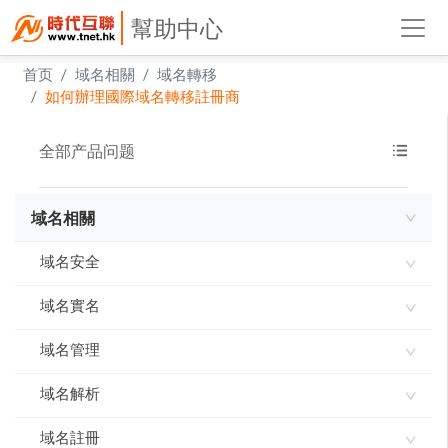
幫助中心
首页
域名相關
域名轉移
如何辦理國際域名轉移註冊商
全部产品问题
域名相關
域名安全
域名實名
域名使用承諾書
域名指紋
域名管理
如何進行域名實名認證
實名製審核常見問題及解答
域名解析
網域到期刪除規則
域名到期刪除規則
域名註冊
ddns-go內網穿透 實現動態IP