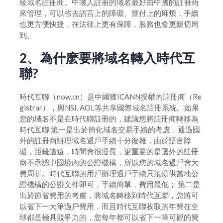
級域名註冊商。中國人註冊的域名最好由中國的註冊商
如何設置域名外部登陸密碼
來管理，可以省去語言上的障礙、匯付上的麻煩，手續
也更方便快捷，在法律上更有保障，服務也會更親切周
域名過戶
到。
如何修改域名服務器地址
2、為什麽要將域名轉入時代互
創建模板和模板實名認證
聯?
時代互聯（now.cn）是中國獲ICANN授權的註冊商（Re
gistrar），與NSI, AOL等共享國際域名註冊系統。如果
您的域名不是在時代聯註冊的，建議您將註冊商轉移為
時代互聯 第一是出於簡化域名交易手續的考慮，通過國
外的註冊商辦理域名過戶手續十分復雜，由於語言障
礙，距離遙遠，時間會很漫長，更重要的是國外的註冊
商不承認中國境內的公證機構，所以您的域名過戶會大
費周折。時代互聯的用戶辦理過戶手續只須提供當地公
證機構的公證文件即可，手續簡單，費用最低； 第二是
出於節省費用的考慮，將域名轉移到時代互聯，您將可
以省下一大筆過戶費用，而且時代互聯收取的年費在全
球都是極具競爭力的，您每年都可以省下一筆可觀的費