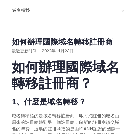
域名如何使用dnssec
域名獨立解析API-介面文檔
域名轉移
域名模闆服務協議
域名解析如何開啓dnssec
如何操作域名解析管理
如何註冊域名
如何辦理國際域名轉移註冊商？
如何設置域名默認模板
如何進行批量域名解析修改增加或變更
如何辦理國家頂級域名轉移註冊服務商？
如何辦理國際域名轉移註冊商
如何批量離線註冊域名
域名如何解析指向郵局
國際英文域名轉入流程
最近更新时间： 2022年11月26日
如何升級域名解析版本
雲解析域名如何做URL跳轉指向
如何進行域名轉出（獲取域名轉移密碼）
如何辦理國際域名
進入域名管理並查看域名信息
雲解析域名如何做cname解析指向
如何辦理國家頂級域名轉移註冊服務商
轉移註冊商？
打印域名證書
雲解析域名如何做IP指向解析
如何辦理國際域名轉移註冊商
設置域名自動續費
如何將域名轉移註冊商到我司轉入域名
1、什麽是域名轉移？
gov.cn註銷操作流程
国际英文域名转入流程
域名轉移指的是域名轉移註冊商，即將您註冊的域名由
域名批量續期
原來的註冊商轉到另一個註冊商，向新的註冊商續交域
域名續期
名的年費，這裏的註冊商指的是由ICANN認證的國際一