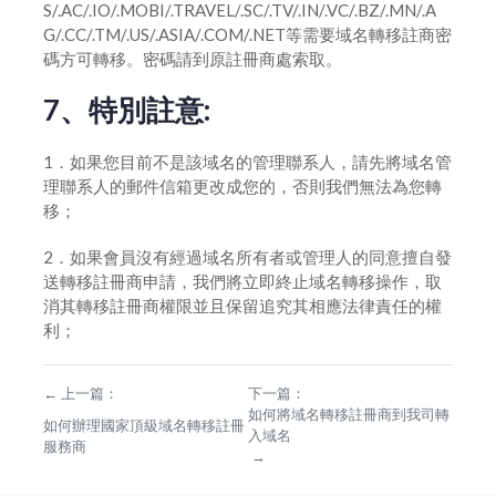
S/.AC/.IO/.MOBI/.TRAVEL/.SC/.TV/.IN/.VC/.BZ/.MN/.A
G/.CC/.TM/.US/.ASIA/.COM/.NET等需要域名轉移註商密
碼方可轉移。密碼請到原註冊商處索取。
7、特別註意:
1．如果您目前不是該域名的管理聯系人，請先將域名管
理聯系人的郵件信箱更改成您的，否則我們無法為您轉
移；
2．如果會員沒有經過域名所有者或管理人的同意擅自發
送轉移註冊商申請，我們將立即終止域名轉移操作，取
消其轉移註冊商權限並且保留追究其相應法律責任的權
利；
←
上一篇：
下一篇：
如何將域名轉移註冊商到我司轉
如何辦理國家頂級域名轉移註冊
入域名
服務商
→