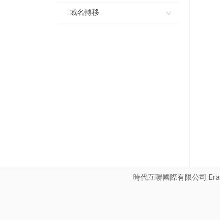
域名如何使用dnssec
域名轉移
域名模闆服務協議
域名獨立解析API-介面文
域名解析如何開啓dnssec
檔
如何註冊域名
如何辦理國際域名轉移註
冊商？
如何設置域名默認模板
如何操作域名解析管理
如何辦理國家頂級域名轉
如何進行批量域名解析修
如何批量離線註冊域名
移註冊服務商？
改增加或變更
如何升級域名解析版本
國際英文域名轉入流程
域名如何解析指向郵局
進入域名管理並查看域名
如何進行域名轉出（獲取
雲解析域名如何做URL跳
信息
域名轉移密碼）
轉指向
打印域名證書
如何辦理國家頂級域名轉
雲解析域名如何做cname
移註冊服務商
解析指向
設置域名自動續費
如何辦理國際域名轉移註
雲解析域名如何做IP指向
gov.cn註銷操作流程
冊商
時代互聯國際有限公司 Eranet 
解析
域名批量續期
如何將域名轉移註冊商到
我司轉入域名
域名續期