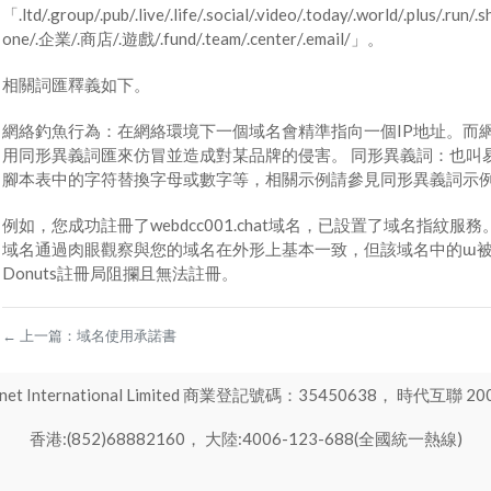
「.ltd/.group/.pub/.live/.life/.social/.video/.today/.world/.plus/.run/.
one/.企業/.商店/.遊戲/.fund/.team/.center/.email/」。
相關詞匯釋義如下。
網絡釣魚行為：在網絡環境下一個域名會精準指向一個IP地址。而
用同形異義詞匯來仿冒並造成對某品牌的侵害。 同形異義詞：也叫
腳本表中的字符替換字母或數字等，相關示例請參見同形異義詞示例
例如，您成功註冊了webdcc001.chat域名，已設置了域名指紋服務。
域名通過肉眼觀察與您的域名在外形上基本一致，但該域名中的ɯ
Donuts註冊局阻攔且無法註冊。
←
上一篇：
域名使用承諾書
International Limited 商業登記號碼：35450638， 時代互聯 200
香港:(852)68882160， 大陸:4006-123-688(全國統一熱線)