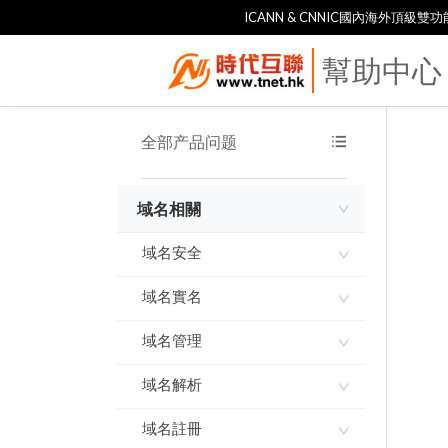
ICANN & CNNIC國內海外頂級
幫助中心
全部产品问题
域名相關
域名安全
域名實名
域名使用承諾書
域名指紋
域名管理
如何進行域名實名認證
實名製審核常見問題及解
域名解析
網域到期刪除規則
答
域名到期刪除規則
域名註冊
ddns-go內網穿透 實現動
態IP