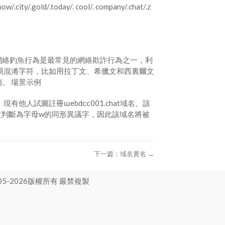
show/.city/.gold/.today/. cool/. company/.chat/.z
網絡釣魚行為是最常見的網絡欺詐行為之一，利
易混淆字符，比如用拉丁文、希臘文和西裏爾文
。 場景示例
現有他人試圖註冊ɯebdᴄᴄ001.chat域名。該
被判斷為字母w的同形異議字，因此該域名將被
下一篇：
域名實名
→
5-
2026
版權所有 嚴禁複製