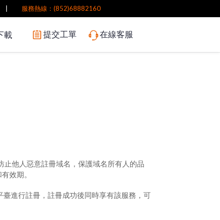
|
服務熱線：(852)68882160
提交工單
在線客服
下載
可防止他人惡意註冊域名，保護域名所有人的品
和有效期。
平臺進行註冊，註冊成功後同時享有該服務，可