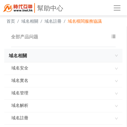
幫助中心
首页
域名相關
域名註冊
域名模闆服務協議
全部产品问题
域名相關
域名安全
域名實名
域名使用承諾書
域名指紋
域名管理
如何進行域名實名認證
實名製審核常見問題及解答
域名解析
網域到期刪除規則
域名到期刪除規則
域名註冊
ddns-go內網穿透 實現動態IP