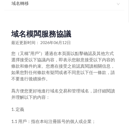
域名如何使用dnssec
域名獨立解析API-介面文檔
域名轉移
域名模闆服務協議
域名解析如何開啓dnssec
如何操作域名解析管理
如何註冊域名
如何辦理國際域名轉移註冊商？
如何設置域名默認模板
如何進行批量域名解析修改增加或變更
如何辦理國家頂級域名轉移註冊服務商？
域名模闆服務協議
如何批量離線註冊域名
域名如何解析指向郵局
國際英文域名轉入流程
最近更新时间： 2026年06月12日
如何升級域名解析版本
雲解析域名如何做URL跳轉指向
如何進行域名轉出（獲取域名轉移密碼）
您（又稱“用戶”）通過在本頁面以點擊确認及其他方式
進入域名管理並查看域名信息
選擇接受以下協議内容，即表示您願意接受以下内容的
雲解析域名如何做cname解析指向
如何辦理國家頂級域名轉移註冊服務商
條款和條件約束。您應在接受之前認真閱讀相關信息，
打印域名證書
雲解析域名如何做IP指向解析
如果您對任何條款有疑問或者不同意以下任一條款，請
如何辦理國際域名轉移註冊商
不要進行後續操作。
設置域名自動續費
如何將域名轉移註冊商到我司轉入域名
爲方便您更好地進行域名交易和管理域名，請仔細閱讀
gov.cn註銷操作流程
国际英文域名转入流程
并理解以下的内容：
域名批量續期
1. 定義
域名續期
1.1 用戶：指在本站注冊賬号的個人或企業；
如何設置域名外部登陸密碼