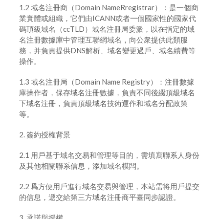
1.2 域名注冊商（Domain NameRregistrar）：是一個商
域名過戶
業實體或組織，它們由ICANN或者一個國家性的國家代
碼頂級域名（ccTLD）域名注冊局委派，以在指定的域
如何修改域名服務器地址
名注冊數據庫中管理互聯網域名，向公衆提供此類服
務，并負責提供DNS解析、域名變更過戶、域名續費等
創建模板和模板實名認證
操作。
1.3 域名注冊局（Domain Name Registry）：注冊數據
庫操作者，保存域名注冊數據，負責不同後綴頂級域名
下域名注冊，負責頂級域名技術運作和域名分配政策
等。
2. 簽約授權背景
2.1 用戶基于域名交易和管理等目的，需填寫聯系人身份
及其他相關聯系信息，添加域名模闆。
2.2 爲方便用戶進行域名交易與管理，本站需将用戶提交
的信息，遞交給第三方域名注冊商平臺同步認證。
3. 承諾與授權