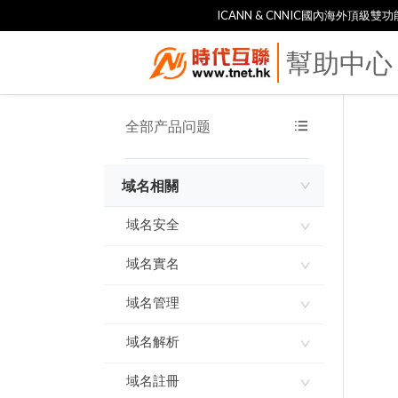
ICANN & CNNIC國內海外頂級
幫助中心
全部产品问题
域名相關
域名安全
域名實名
域名使用承諾書
域名指紋
域名管理
如何進行域名實名認證
實名製審核常見問題及解
域名解析
網域到期刪除規則
答
域名到期刪除規則
域名註冊
ddns-go內網穿透 實現動
態IP