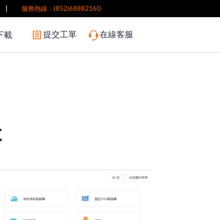
|
服務熱線：(852)68882160
提交工單
在線客服
下載
本