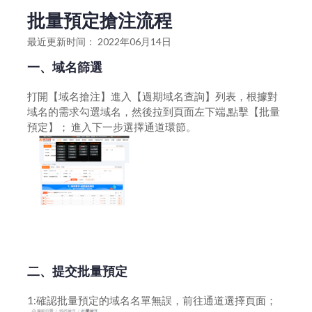
域名搶註不成功，會退還保證金嗎？
過期競價域名註意事項
批量預定搶注流程
為什麽需要選擇域名搶註
域名競價規則
最近更新时间： 2022年06月14日
關於域名搶註說明
競價規則
一、域名篩選
如何搶註域名？
關於代理出價
打開【域名搶注】進入【過期域名查詢】列表，根據對
域名的需求勾選域名，然後拉到頁面左下端,點擊【批量
如何批量搶註域名？
預定】； 進入下一步選擇通道環節。
關於域名刪除類型的說明
域名搶注預訂常見問題
批量預定搶注流程
域名搶注預訂規則
領先用戶爲什麼顯示保密？
二、提交批量預定
1:確認批量預定的域名名單無誤，前往通道選擇頁面；