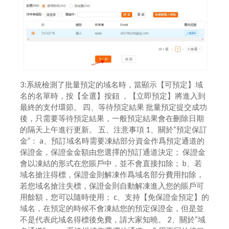
3:系統檢測了批量預定的域名時，當顯示【可預定】域
名的名單時，按【全選】按鈕 ，【立即預定】將進入到
最終的支付環節。 四、等待預定結果 批量預定提交成功
後，只需要等待預定結果，一般預定結果會在刪除日期
的隔天上午進行更新。 五、注意事項 1、關於“預定保訂
金”： a、預訂域名時需要凍結部分資金作爲預定通道的
保證金，保證金金額由您選擇的預訂通道決定； 保證金
會以凍結的形式在您賬戶中，並不會直接扣除； b、若
域名搶注得標，保證金則解凍作爲域名部分費用扣除，
若您域名搶注失標，保證金則自動解凍進入您的賬戶可
用餘額，您可以隨時使用； c、支持【免保證金預定】的
域名，在預定的時候不會凍結您的預定保證金，但是並
不是代表此域名得標後免費，請大家知曉。 2、關於“域